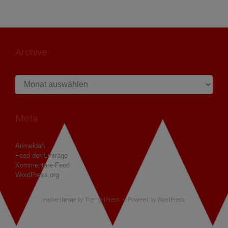
Archive
Archive
Meta
Anmelden
Feed der Einträge
Kommentare-Feed
WordPress.org
evolve
theme by Theme4Press • Powered by
WordPress