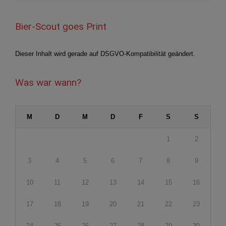
Bier-Scout goes Print
Dieser Inhalt wird gerade auf DSGVO-Kompatibilität geändert.
Was war wann?
M
D
M
D
F
S
S
1
2
3
4
5
6
7
8
9
10
11
12
13
14
15
16
17
18
19
20
21
22
23
24
25
26
27
28
29
30